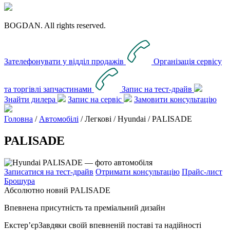
BOGDAN. All rights reserved.
Зателефонувати у відділ продажів
Організація сервісу
та торгівлі запчастинами
Запис на тест-драйв
Знайти дилера
Запис на сервіс
Замовити консультацію
Головна
/
Автомобілі
/ Легкові / Hyundai /
PALISADE
PALISADE
Записатися на тест-драйв
Отримати консультацію
Прайс-лист
Брошура
Абсолютно новий PALISADE
Впевнена присутність та преміальний дизайн
Екстер’єр
Завдяки своїй впевненій поставі та надійності