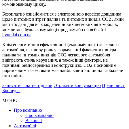
комбінованому циклу.
Безоплатно ознайомитися з електронною версією довідника
щодо питомих витрат палива та питомих викидів CO2 , який
містить дані для всіх моделей нових легкових автомобілів,
можливо в будь-якому місці продажу або на вебсайті
hyundai.com.ua
.
Крім енергетичної ефективності (економічності) легкового
автомобіля, важливу роль у формуванні фактичних витрат
палива та питомих викидів CO2 легкового автомобіля
відіграють стиль керування, а також інші фактори, не
пов’язані безпосередньо з конструкцією. CO2 є основним
парниковим газом, який має найбільший вплив на глобальне
потепління.
Записатися на тест-драйв
Отримати консультацію
Прайс-лист
Брошура
МЕНЮ
Про компанію
Про компанію
Вакансії
Автомобілі