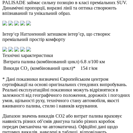
PALISADE займає сильну позицію в класі преміальних SUV.
Динамічні пропорції, виразні лінії та оптика створюють
впізнаваний та унікальний образ.
Інтер‘єр
Натхненний затишком інтер’єр, що створює
преміальний простір комфорту
Технічні характеристики
Витрата палива (комбінований цикл)
6.8 л/100 км
Викиди CO₂ (комбінований цикл)*
154 г/км
* Дані показники визначені Європейським центром
сертифікації на основі оригінальних стендових випробувань.
Реальні експлуатаційні показники можуть відрізнятися в
залежності від географічного положення, дорожніх і погодних
умов, щільності руху, технічного стану автомобіля, якості
вживаного палива, стилю і навиків керування.
Діапазон значень викидів СО2 або витрат палива враховує
наявність різних об’ємів двигуна та/або різних коробок
передач (механічна чи автоматична). Офіційні дані щодо
питомих викидів, наведені в таблиці, відповідають