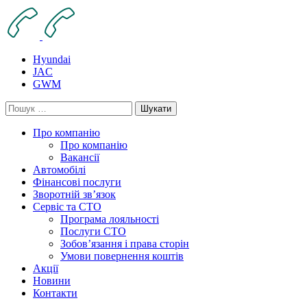
Skip
to
content
Hyundai
JAC
GWM
Пошук:
Про компанію
Про компанію
Вакансії
Автомобілі
Фінансові послуги
Зворотній зв’язок
Cервіс та СТО
Програма лояльності
Послуги СТО
Зобов’язання і права сторін
Умови повернення коштів
Акції
Новини
Контакти