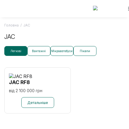
Skip
to
content
Головна
/
JAC
JAC
Легкові
Вантажні
Мікроавтобуси
Пікапи
JAC RF8
від 2 100 000 грн