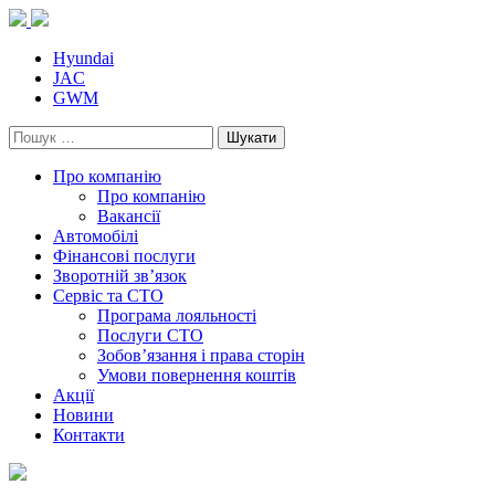
Skip
to
content
Hyundai
JAC
GWM
Пошук:
Про компанію
Про компанію
Вакансії
Автомобілі
Фінансові послуги
Зворотній зв’язок
Cервіс та СТО
Програма лояльності
Послуги СТО
Зобов’язання і права сторін
Умови повернення коштів
Акції
Новини
Контакти