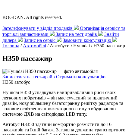
BOGDAN. All rights reserved.
Зателефонувати у відділ продажів
Організація сервісу та
торгівлі запчастинами
Запис на тест-драйв
Знайти
дилера
Запис на сервіс
Замовити консультацію
Головна
/
Автомобілі
/ Автобуси / Hyundai /
H350 пассажир
H350 пассажир
Записатися на тест-драйв
Отримати консультацію
H350 автобус
Hyundai H350 успадкував найпривабливіші риси своїх
легкових побратимів – він має сучасний та практичний
дизайн, нову збільшену багатогранну решітку радіатора та
головне освітлення прожекторного типу з вбудованою
системою ДХВ на світодіодах LED типу.
Автобус Н3350 здатний комфортно розмістити до 16
пасажирів та їхній багаж. Загальна довжина транспортного