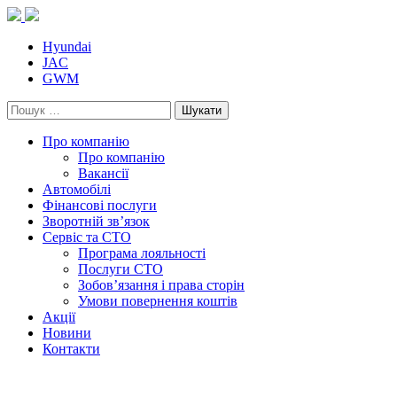
Skip
to
content
Hyundai
JAC
GWM
Пошук:
Про компанію
Про компанію
Вакансії
Автомобілі
Фінансові послуги
Зворотній зв’язок
Cервіс та СТО
Програма лояльності
Послуги СТО
Зобов’язання і права сторін
Умови повернення коштів
Акції
Новини
Контакти