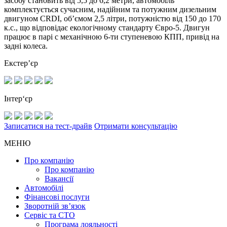
засобу становить від 5,5 до 6,2 метри, автомобіль
комплектується сучасним, надійним та потужним дизельним
двигуном CRDI, об’ємом 2,5 літри, потужністю від 150 до 170
к.с., що відповідає екологічному стандарту Євро-5. Двигун
працює в парі с механічною 6-ти ступеневою КПП, привід на
задні колеса.
Екстер’єр
Інтер‘єр
Записатися на тест-драйв
Отримати консультацію
МЕНЮ
Про компанію
Про компанію
Вакансії
Автомобілі
Фінансові послуги
Зворотній зв’язок
Cервіс та СТО
Програма лояльності