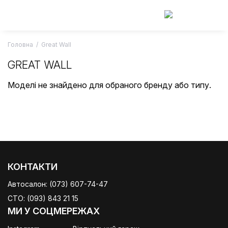
Skip
to
content
Головна
/
Great Wall
GREAT WALL
Моделі не знайдено для обраного бренду або типу.
КОНТАКТИ
Автосалон:
(073) 607-74-47
СТО:
(093) 843 21 15
МИ У СОЦМЕРЕЖАХ